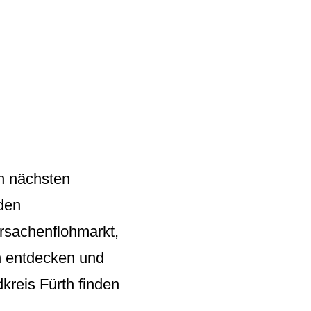
n nächsten
den
rsachenflohmarkt,
en entdecken und
kreis Fürth finden