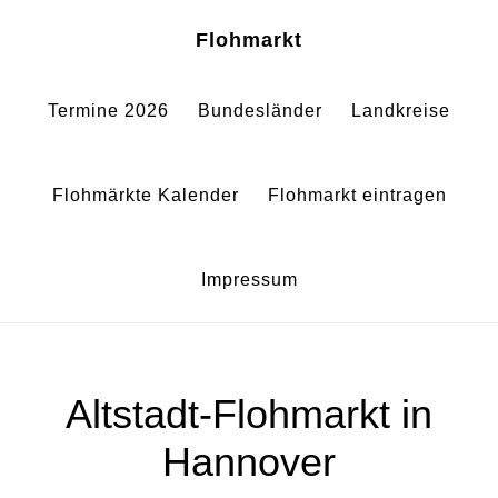
Zum
Zur
Sh
Flohmarkt
Of
Inhalt
Fußzeile
Co
springen
springen
Termine 2026
Bundesländer
Landkreise
Flohmärkte Kalender
Flohmarkt eintragen
Impressum
Altstadt-Flohmarkt in
Hannover