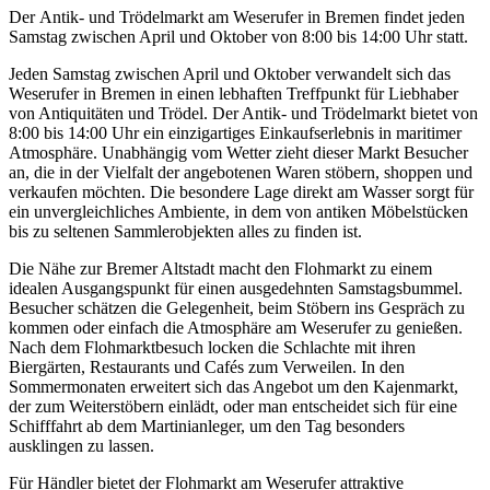
Der Antik- und Trödelmarkt am Weserufer in Bremen findet jeden
Samstag zwischen April und Oktober von 8:00 bis 14:00 Uhr statt.
Jeden Samstag zwischen April und Oktober verwandelt sich das
Weserufer in Bremen in einen lebhaften Treffpunkt für Liebhaber
von Antiquitäten und Trödel. Der Antik- und Trödelmarkt bietet von
8:00 bis 14:00 Uhr ein einzigartiges Einkaufserlebnis in maritimer
Atmosphäre. Unabhängig vom Wetter zieht dieser Markt Besucher
an, die in der Vielfalt der angebotenen Waren stöbern, shoppen und
verkaufen möchten. Die besondere Lage direkt am Wasser sorgt für
ein unvergleichliches Ambiente, in dem von antiken Möbelstücken
bis zu seltenen Sammlerobjekten alles zu finden ist.
Die Nähe zur Bremer Altstadt macht den Flohmarkt zu einem
idealen Ausgangspunkt für einen ausgedehnten Samstagsbummel.
Besucher schätzen die Gelegenheit, beim Stöbern ins Gespräch zu
kommen oder einfach die Atmosphäre am Weserufer zu genießen.
Nach dem Flohmarktbesuch locken die Schlachte mit ihren
Biergärten, Restaurants und Cafés zum Verweilen. In den
Sommermonaten erweitert sich das Angebot um den Kajenmarkt,
der zum Weiterstöbern einlädt, oder man entscheidet sich für eine
Schifffahrt ab dem Martinianleger, um den Tag besonders
ausklingen zu lassen.
Für Händler bietet der Flohmarkt am Weserufer attraktive