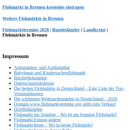
Flohmarkt in Bremen kostenlos eintragen
Weitere Flohmärkte in Bremen
Flohmarkttermine 2026
|
Bundesländer
|
Landkreise
|
Flohmärkte in Bremen
Footer
Impressum
Antiquitäten- und Antikmärkte
Babybasar und Kindersachenflohmarkt
Bücherflohmärkte
Datenschutzerklärung
Die besten Flohmärkte in Deutschland – Eine Liste der Top-
Veranstaltungen
Die schönsten Weihnachtsmärkte in Deutschland – 2026
Domain www.flohmarkt-termine.org steht zum Verkauf
Dorfflohmärkte
Flohmarkt am Sonntag – Wo ist am Sonntag Flohmarkt?
Flohmarkt Eintrag ändern
Flohmarkt heute – Wo ist heute Flohmarkt?