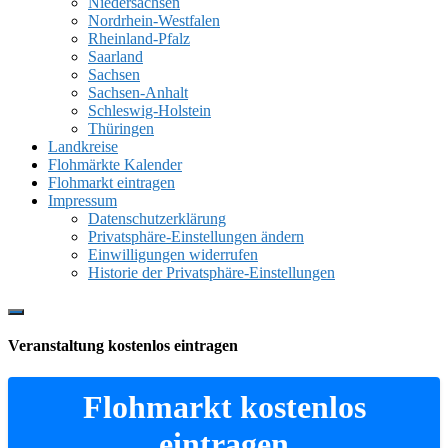
Niedersachsen
Nordrhein-Westfalen
Rheinland-Pfalz
Saarland
Sachsen
Sachsen-Anhalt
Schleswig-Holstein
Thüringen
Landkreise
Flohmärkte Kalender
Flohmarkt eintragen
Impressum
Datenschutzerklärung
Privatsphäre-Einstellungen ändern
Einwilligungen widerrufen
Historie der Privatsphäre-Einstellungen
Show
Offscreen
Veranstaltung kostenlos eintragen
Content
Flohmarkt kostenlos
eintragen