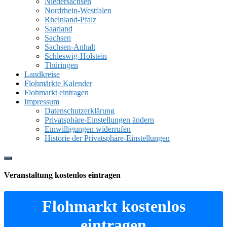
Niedersachsen
Nordrhein-Westfalen
Rheinland-Pfalz
Saarland
Sachsen
Sachsen-Anhalt
Schleswig-Holstein
Thüringen
Landkreise
Flohmärkte Kalender
Flohmarkt eintragen
Impressum
Datenschutzerklärung
Privatsphäre-Einstellungen ändern
Einwilligungen widerrufen
Historie der Privatsphäre-Einstellungen
Show
Offscreen
Veranstaltung kostenlos eintragen
Content
Flohmarkt kostenlos
eintragen