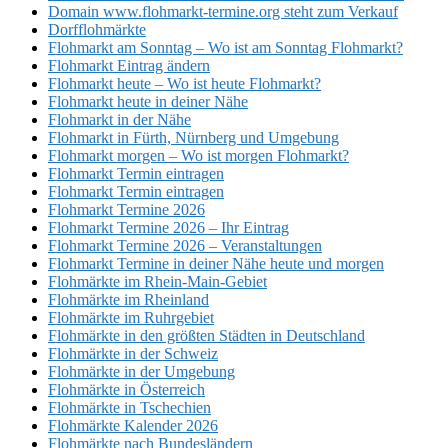
Domain www.flohmarkt-termine.org steht zum Verkauf
Dorfflohmärkte
Flohmarkt am Sonntag – Wo ist am Sonntag Flohmarkt?
Flohmarkt Eintrag ändern
Flohmarkt heute – Wo ist heute Flohmarkt?
Flohmarkt heute in deiner Nähe
Flohmarkt in der Nähe
Flohmarkt in Fürth, Nürnberg und Umgebung
Flohmarkt morgen – Wo ist morgen Flohmarkt?
Flohmarkt Termin eintragen
Flohmarkt Termin eintragen
Flohmarkt Termine 2026
Flohmarkt Termine 2026 – Ihr Eintrag
Flohmarkt Termine 2026 – Veranstaltungen
Flohmarkt Termine in deiner Nähe heute und morgen
Flohmärkte im Rhein-Main-Gebiet
Flohmärkte im Rheinland
Flohmärkte im Ruhrgebiet
Flohmärkte in den größten Städten in Deutschland
Flohmärkte in der Schweiz
Flohmärkte in der Umgebung
Flohmärkte in Österreich
Flohmärkte in Tschechien
Flohmärkte Kalender 2026
Flohmärkte nach Bundesländern