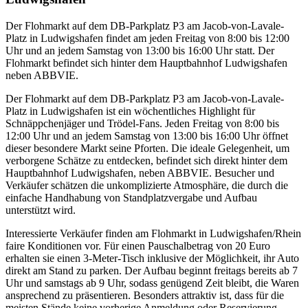
Der Flohmarkt auf dem DB-Parkplatz P3 am Jacob-von-Lavale-
Platz in Ludwigshafen findet am jeden Freitag von 8:00 bis 12:00
Uhr und an jedem Samstag von 13:00 bis 16:00 Uhr statt. Der
Flohmarkt befindet sich hinter dem Hauptbahnhof Ludwigshafen
neben ABBVIE.
Der Flohmarkt auf dem DB-Parkplatz P3 am Jacob-von-Lavale-
Platz in Ludwigshafen ist ein wöchentliches Highlight für
Schnäppchenjäger und Trödel-Fans. Jeden Freitag von 8:00 bis
12:00 Uhr und an jedem Samstag von 13:00 bis 16:00 Uhr öffnet
dieser besondere Markt seine Pforten. Die ideale Gelegenheit, um
verborgene Schätze zu entdecken, befindet sich direkt hinter dem
Hauptbahnhof Ludwigshafen, neben ABBVIE. Besucher und
Verkäufer schätzen die unkomplizierte Atmosphäre, die durch die
einfache Handhabung von Standplatzvergabe und Aufbau
unterstützt wird.
Interessierte Verkäufer finden am Flohmarkt in Ludwigshafen/Rhein
faire Konditionen vor. Für einen Pauschalbetrag von 20 Euro
erhalten sie einen 3-Meter-Tisch inklusive der Möglichkeit, ihr Auto
direkt am Stand zu parken. Der Aufbau beginnt freitags bereits ab 7
Uhr und samstags ab 9 Uhr, sodass genügend Zeit bleibt, die Waren
ansprechend zu präsentieren. Besonders attraktiv ist, dass für die
meisten Stände keine vorherige Anmeldung oder Reservierung