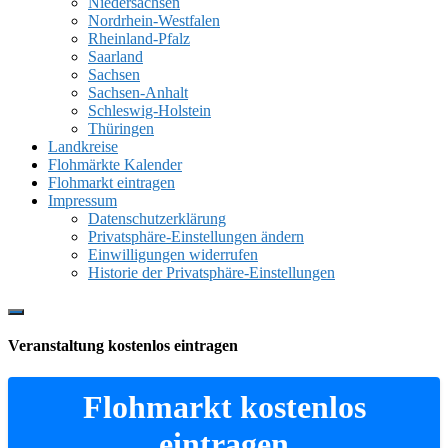
Niedersachsen
Nordrhein-Westfalen
Rheinland-Pfalz
Saarland
Sachsen
Sachsen-Anhalt
Schleswig-Holstein
Thüringen
Landkreise
Flohmärkte Kalender
Flohmarkt eintragen
Impressum
Datenschutzerklärung
Privatsphäre-Einstellungen ändern
Einwilligungen widerrufen
Historie der Privatsphäre-Einstellungen
Show
Offscreen
Veranstaltung kostenlos eintragen
Content
Flohmarkt kostenlos
eintragen