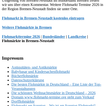
Umgebung von Bremen-Neustadt im Bundesland Bremen freuen
wir uns über einen Kommentar. Weitere Flohmarkt Termine 2026 in
der Region Bremen-Neustadt finden sie unter Orte.
Flohmarkt in Bremen-Neustadt kostenlos eintragen
Weitere Flohmärkte in Bremen
Flohmarkttermine 2026
|
Bundesländer
|
Landkreise
|
Flohmärkte in Bremen-Neustadt
Footer
Impressum
Antiquitäten- und Antikmärkte
Babybasar und Kindersachenflohmarkt
Bücherflohmärkte
Datenschutzerklärung
Die besten Flohmärkte in Deutschland – Eine Liste der Top-
Veranstaltungen
Die schönsten Weihnachtsmärkte in Deutschland – 2026
Domain www.flohmarkt-termine.org steht zum Verkauf
Dorfflohmärkte
Flohmarkt am Sonntag – Wo ist am Sonntag Flohmarkt?