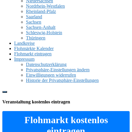
Niedersachsen
Nordrhein-Westfalen
Rheinland-Pfalz
Saarland
Sachsen
Sachsen-Anhalt
Schleswig-Holstein
Thüringen
Landkreise
Flohmärkte Kalender
Flohmarkt eintragen
Impressum
Datenschutzerklärung
Privatsphäre-Einstellungen ändern
Einwilligungen widerrufen
Historie der Privatsphäre-Einstellungen
Show
Offscreen
Veranstaltung kostenlos eintragen
Content
Flohmarkt kostenlos
eintragen