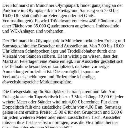
Der Flohmarkt im Münchner Olympiapark findet ganzjährig an der
Parkharfe im Olympiapark am Freitag und Samstag von 7:00 bis
16:00 Uhr statt (außer an Feiertagen oder bei Groß-
Veranstaltungen). Es wird Trödelware von etwa 450 Händlern auf
einer Fläche von 35.000 Quadratmetern angeboten. Imbissstände
und WC-Anlagen sind vorhanden.
Der Flohmarkt im Olympiapark in München lockt jeden Freitag und
Samstag zahlreiche Besucher und Aussteller an. Von 7.00 bis 16.00
Uhr können Schnäppchenjäger und Trödelliebhaber durch eine
Vielzahl von Ständen stöbern. Es ist wichtig zu wissen, dass der
Markt an Feiertagen eine Pause einlegt. Für Aussteller gestaltet sich
die Teilnahme besonders unkompliziert, da keine vorherige
Anmeldung erforderlich ist. Dies ermöglicht spontane
Verkaufsentscheidungen und fördert eine lebendige,
abwechslungsreiche Marktatmosphäre.
Die Preisgestaltung für Standplätze ist transparent und fair. Am
Freitag kostet ein Tapeziertisch bis zu 3 Meter Länge 12,00 €, jeder
weitere Meter oder Ständer wird mit 4,00 € berechnet. Für einen
Doppeltisch fällt eine zusätzliche Gebühr von 4,00 € an. Samstags
gelten leicht erhöhte Preise: 15,00 € für den Grundtisch und 5,00 €
für jeden weiteren Meter oder einen zusätzlichen Tisch. Aussteller
müssen ihre Tische selbst mitbringen, was die Flexibilität bei der
Gestaltung des eigenen Standes erhöht.