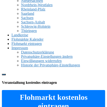
Niedersachsen
Nordrhein-Westfalen
Rheinland-Pfalz
Saarland
Sachsen
Sachsen-Anhalt
Schleswig-Holstein
Thüringen
Landkreise
Flohmärkte Kalender
Flohmarkt eintragen
Impressum
Datenschutzerklärung
Privatsphäre-Einstellungen ändern
Einwilligungen widerrufen
Historie der Privatsphäre-Einstellungen
Show
Offscreen
Veranstaltung kostenlos eintragen
Content
Flohmarkt kostenlos
eintragen