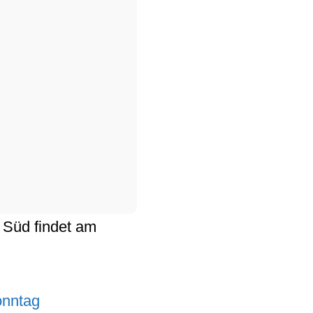
 Süd
findet am
onntag