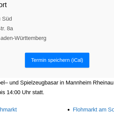
ort
u Süd
tr. 8a
aden-Württemberg
Termin speichern (iCal)
el
– und
Spielzeugbasar
in
Mannheim Rheinau
is
14:00
Uhr statt.
ohmarkt
Flohmarkt am S