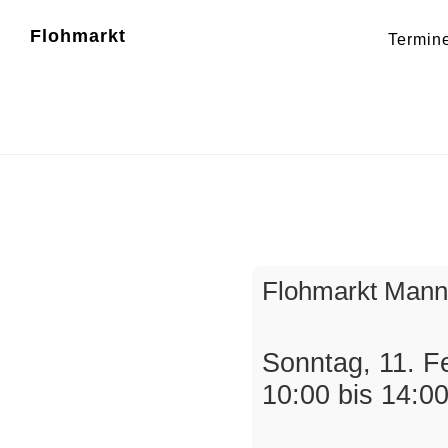
Zum
Zur
Flohmarkt
Termin
Inhalt
Fußzeile
Kleidu
springen
springen
Flohmarkt Man
Sonntag, 11. F
10:00 bis 14:0