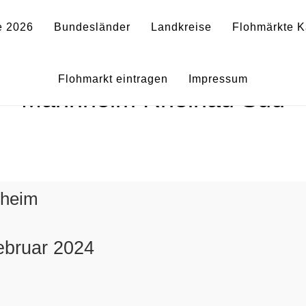
e 2026
Bundesländer
Landkreise
Flohmärkte K
ngs-, Möbel- und Spielzeugb
Flohmarkt eintragen
Impressum
Mannheim Rheinau Süd
nheim
ebruar 2024
0