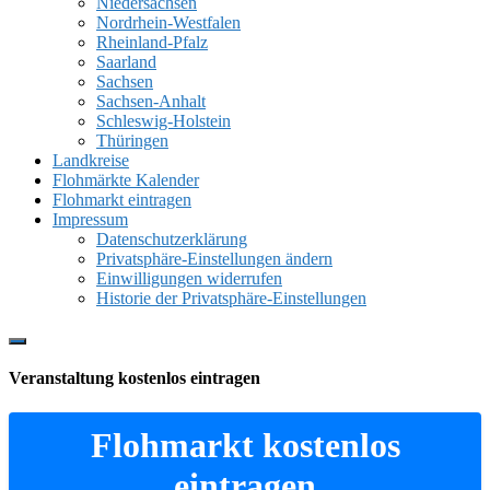
Niedersachsen
Nordrhein-Westfalen
Rheinland-Pfalz
Saarland
Sachsen
Sachsen-Anhalt
Schleswig-Holstein
Thüringen
Landkreise
Flohmärkte Kalender
Flohmarkt eintragen
Impressum
Datenschutzerklärung
Privatsphäre-Einstellungen ändern
Einwilligungen widerrufen
Historie der Privatsphäre-Einstellungen
Show
Offscreen
Veranstaltung kostenlos eintragen
Content
Flohmarkt kostenlos
eintragen