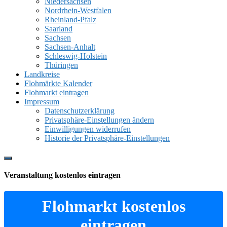
Niedersachsen
Nordrhein-Westfalen
Rheinland-Pfalz
Saarland
Sachsen
Sachsen-Anhalt
Schleswig-Holstein
Thüringen
Landkreise
Flohmärkte Kalender
Flohmarkt eintragen
Impressum
Datenschutzerklärung
Privatsphäre-Einstellungen ändern
Einwilligungen widerrufen
Historie der Privatsphäre-Einstellungen
Show
Offscreen
Veranstaltung kostenlos eintragen
Content
Flohmarkt kostenlos
eintragen