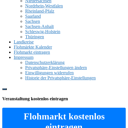
Niedersachsen
Nordrhein-Westfalen
Rheinland-Pfalz
Saarland
Sachsen
Sachsen-Anhalt
Schleswig-Holstein
Thüringen
Landkreise
Flohmärkte Kalender
Flohmarkt eintragen
Impressum
Datenschutzerklärung
Privatsphäre-Einstellungen ändern
Einwilligungen widerrufen
Historie der Privatsphäre-Einstellungen
Show
Offscreen
Veranstaltung kostenlos eintragen
Content
Flohmarkt kostenlos
eintragen