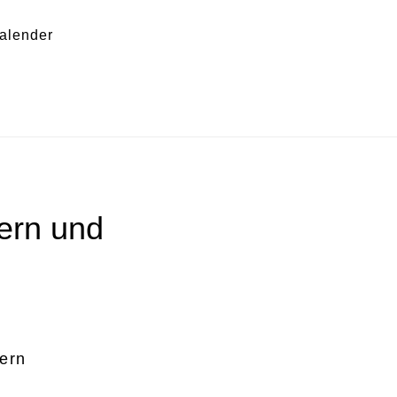
Sh
alender
Of
Co
 – Bayern –
ern und
ern