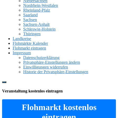
Niedersachsen
Nordrhein-Westfalen
Rheinland-Pfalz
Saarland
Sachsen
Sachsen-Anhalt
Schleswig-Holstein
Thüringen
Landkreise
Flohmärkte Kalender
Flohmarkt eintragen
Impressum
Datenschutzerklärung
Privatsphäre-Einstellungen ändern
Einwilligungen widerrufen
Historie der Privatsphäre-Einstellungen
Show
Offscreen
Veranstaltung kostenlos eintragen
Content
Flohmarkt kostenlos
eintragen