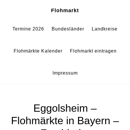
Zum
Zur
Sh
Flohmarkt
Of
Inhalt
Fußzeile
Co
springen
springen
Termine 2026
Bundesländer
Landkreise
Flohmärkte Kalender
Flohmarkt eintragen
Impressum
Eggolsheim –
Flohmärkte in Bayern –