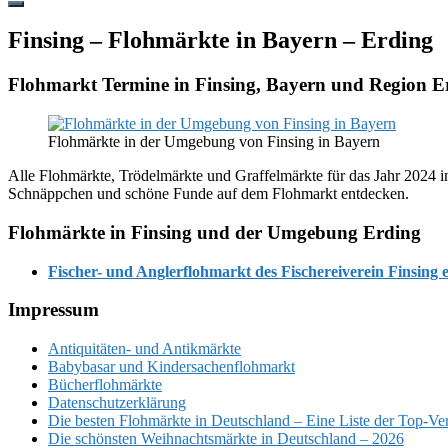
Hide
Offscreen
Finsing – Flohmärkte in Bayern – Erding
Content
Flohmarkt Termine in Finsing, Bayern und Region E
Flohmärkte in der Umgebung von Finsing in Bayern
Alle Flohmärkte, Trödelmärkte und Graffelmärkte für das Jahr 2024 in
Schnäppchen und schöne Funde auf dem Flohmarkt entdecken.
Flohmärkte in Finsing und der Umgebung Erding
Fischer- und Anglerflohmarkt des Fischereiverein Finsing e
Footer
Impressum
Antiquitäten- und Antikmärkte
Babybasar und Kindersachenflohmarkt
Bücherflohmärkte
Datenschutzerklärung
Die besten Flohmärkte in Deutschland – Eine Liste der Top-Ve
Die schönsten Weihnachtsmärkte in Deutschland – 2026