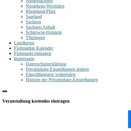
Niedersachsen
Nordrhein-Westfalen
Rheinland-Pfalz
Saarland
Sachsen
Sachsen-Anhalt
Schleswig-Holstein
Thüringen
Landkreise
Flohmärkte Kalender
Flohmarkt eintragen
Impressum
Datenschutzerklärung
Privatsphäre-Einstellungen ändern
Einwilligungen widerrufen
Historie der Privatsphäre-Einstellungen
Show
Offscreen
Veranstaltung kostenlos eintragen
Content