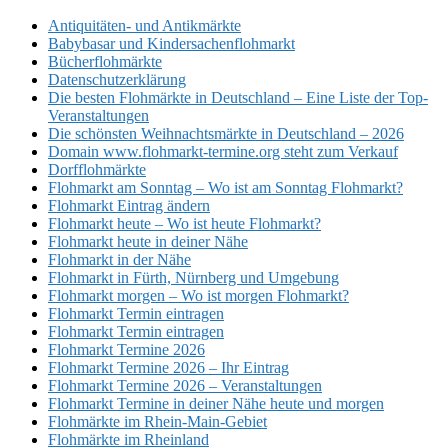
Antiquitäten- und Antikmärkte
Babybasar und Kindersachenflohmarkt
Bücherflohmärkte
Datenschutzerklärung
Die besten Flohmärkte in Deutschland – Eine Liste der Top-
Veranstaltungen
Die schönsten Weihnachtsmärkte in Deutschland – 2026
Domain www.flohmarkt-termine.org steht zum Verkauf
Dorfflohmärkte
Flohmarkt am Sonntag – Wo ist am Sonntag Flohmarkt?
Flohmarkt Eintrag ändern
Flohmarkt heute – Wo ist heute Flohmarkt?
Flohmarkt heute in deiner Nähe
Flohmarkt in der Nähe
Flohmarkt in Fürth, Nürnberg und Umgebung
Flohmarkt morgen – Wo ist morgen Flohmarkt?
Flohmarkt Termin eintragen
Flohmarkt Termin eintragen
Flohmarkt Termine 2026
Flohmarkt Termine 2026 – Ihr Eintrag
Flohmarkt Termine 2026 – Veranstaltungen
Flohmarkt Termine in deiner Nähe heute und morgen
Flohmärkte im Rhein-Main-Gebiet
Flohmärkte im Rheinland