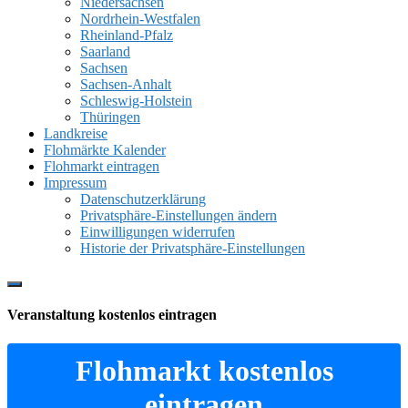
Niedersachsen
Nordrhein-Westfalen
Rheinland-Pfalz
Saarland
Sachsen
Sachsen-Anhalt
Schleswig-Holstein
Thüringen
Landkreise
Flohmärkte Kalender
Flohmarkt eintragen
Impressum
Datenschutzerklärung
Privatsphäre-Einstellungen ändern
Einwilligungen widerrufen
Historie der Privatsphäre-Einstellungen
Show
Offscreen
Veranstaltung kostenlos eintragen
Content
Flohmarkt kostenlos
eintragen