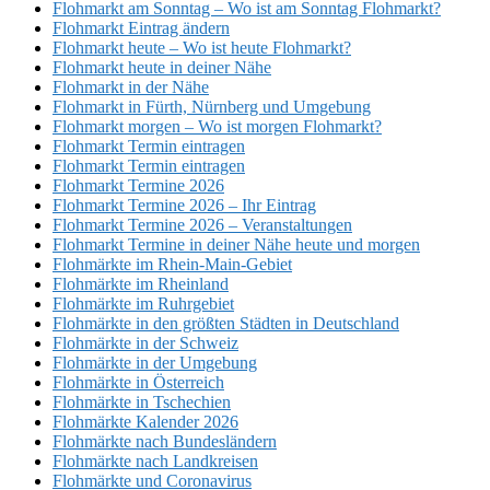
Flohmarkt am Sonntag – Wo ist am Sonntag Flohmarkt?
Flohmarkt Eintrag ändern
Flohmarkt heute – Wo ist heute Flohmarkt?
Flohmarkt heute in deiner Nähe
Flohmarkt in der Nähe
Flohmarkt in Fürth, Nürnberg und Umgebung
Flohmarkt morgen – Wo ist morgen Flohmarkt?
Flohmarkt Termin eintragen
Flohmarkt Termin eintragen
Flohmarkt Termine 2026
Flohmarkt Termine 2026 – Ihr Eintrag
Flohmarkt Termine 2026 – Veranstaltungen
Flohmarkt Termine in deiner Nähe heute und morgen
Flohmärkte im Rhein-Main-Gebiet
Flohmärkte im Rheinland
Flohmärkte im Ruhrgebiet
Flohmärkte in den größten Städten in Deutschland
Flohmärkte in der Schweiz
Flohmärkte in der Umgebung
Flohmärkte in Österreich
Flohmärkte in Tschechien
Flohmärkte Kalender 2026
Flohmärkte nach Bundesländern
Flohmärkte nach Landkreisen
Flohmärkte und Coronavirus