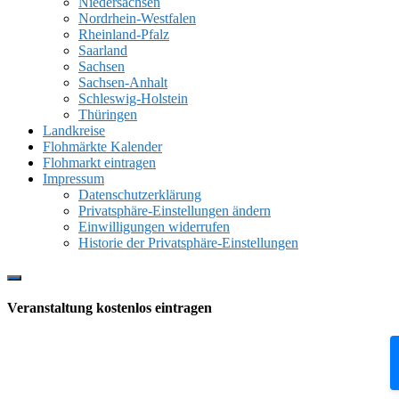
Niedersachsen
Nordrhein-Westfalen
Rheinland-Pfalz
Saarland
Sachsen
Sachsen-Anhalt
Schleswig-Holstein
Thüringen
Landkreise
Flohmärkte Kalender
Flohmarkt eintragen
Impressum
Datenschutzerklärung
Privatsphäre-Einstellungen ändern
Einwilligungen widerrufen
Historie der Privatsphäre-Einstellungen
Show
Offscreen
Veranstaltung kostenlos eintragen
Content