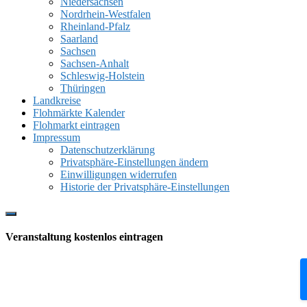
Niedersachsen
Nordrhein-Westfalen
Rheinland-Pfalz
Saarland
Sachsen
Sachsen-Anhalt
Schleswig-Holstein
Thüringen
Landkreise
Flohmärkte Kalender
Flohmarkt eintragen
Impressum
Datenschutzerklärung
Privatsphäre-Einstellungen ändern
Einwilligungen widerrufen
Historie der Privatsphäre-Einstellungen
Show
Offscreen
Veranstaltung kostenlos eintragen
Content