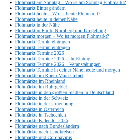
Flohmarkt am Sonntag – Wo ist am Sonntag Flohmarkt?
Flohmarkt Eintrag ändern
Flohmarkt heute – Wo ist heute Flohmarkt?
Flohmarkt heute in deiner Nähe
Flohmarkt in der Nähe
Flohmarkt in Fürth, Nürnberg und Umgebung
Flohmarkt morgen – Wo ist morgen Flohmarkt?
Flohmarkt Termin eintragen
Flohmarkt Termin eintragen
Flohmarkt Termine 2026
Flohmarkt Termine 2026 – Ihr Eintrag
Flohmarkt Termine 2026 – Veranstaltungen
Flohmarkt Termine in deiner Nähe heute und morgen
Flohmärkte im Rhein-Main-Gebiet
Flohmärkte im Rheinland
Flohmärkte im Ruhrgebiet
Flohmärkte in den größten Städten in Deutschland
Flohmärkte in der Schweiz
Flohmärkte in der Umgebung
Flohmärkte in Österreich
Flohmärkte in Tschechien
Flohmärkte Kalender 2026
Flohmärkte nach Bundesländern
Flohmärkte nach Landkreisen
Flohmärkte und Coronavirus