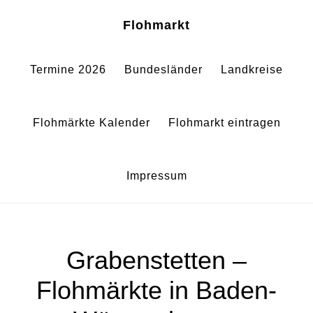
Zum
Zur
Sh
Flohmarkt
Of
Inhalt
Fußzeile
Co
springen
springen
Termine 2026
Bundesländer
Landkreise
Flohmärkte Kalender
Flohmarkt eintragen
Impressum
Grabenstetten –
Flohmärkte in Baden-