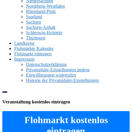
Niedersachsen
Nordrhein-Westfalen
Rheinland-Pfalz
Saarland
Sachsen
Sachsen-Anhalt
Schleswig-Holstein
Thüringen
Landkreise
Flohmärkte Kalender
Flohmarkt eintragen
Impressum
Datenschutzerklärung
Privatsphäre-Einstellungen ändern
Einwilligungen widerrufen
Historie der Privatsphäre-Einstellungen
Show
Offscreen
Veranstaltung kostenlos eintragen
Content
Flohmarkt kostenlos
eintragen