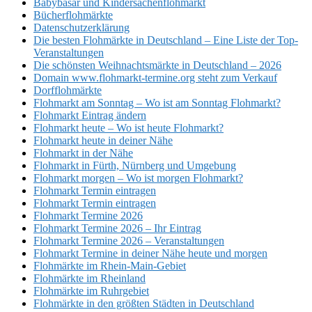
Babybasar und Kindersachenflohmarkt
Bücherflohmärkte
Datenschutzerklärung
Die besten Flohmärkte in Deutschland – Eine Liste der Top-
Veranstaltungen
Die schönsten Weihnachtsmärkte in Deutschland – 2026
Domain www.flohmarkt-termine.org steht zum Verkauf
Dorfflohmärkte
Flohmarkt am Sonntag – Wo ist am Sonntag Flohmarkt?
Flohmarkt Eintrag ändern
Flohmarkt heute – Wo ist heute Flohmarkt?
Flohmarkt heute in deiner Nähe
Flohmarkt in der Nähe
Flohmarkt in Fürth, Nürnberg und Umgebung
Flohmarkt morgen – Wo ist morgen Flohmarkt?
Flohmarkt Termin eintragen
Flohmarkt Termin eintragen
Flohmarkt Termine 2026
Flohmarkt Termine 2026 – Ihr Eintrag
Flohmarkt Termine 2026 – Veranstaltungen
Flohmarkt Termine in deiner Nähe heute und morgen
Flohmärkte im Rhein-Main-Gebiet
Flohmärkte im Rheinland
Flohmärkte im Ruhrgebiet
Flohmärkte in den größten Städten in Deutschland