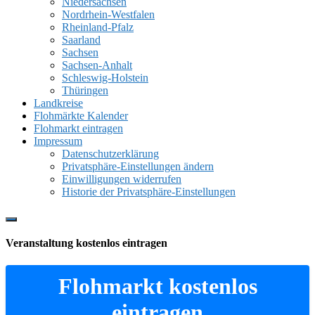
Niedersachsen
Nordrhein-Westfalen
Rheinland-Pfalz
Saarland
Sachsen
Sachsen-Anhalt
Schleswig-Holstein
Thüringen
Landkreise
Flohmärkte Kalender
Flohmarkt eintragen
Impressum
Datenschutzerklärung
Privatsphäre-Einstellungen ändern
Einwilligungen widerrufen
Historie der Privatsphäre-Einstellungen
Show
Offscreen
Veranstaltung kostenlos eintragen
Content
Flohmarkt kostenlos
eintragen