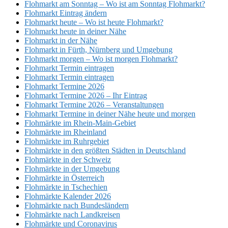
Flohmarkt am Sonntag – Wo ist am Sonntag Flohmarkt?
Flohmarkt Eintrag ändern
Flohmarkt heute – Wo ist heute Flohmarkt?
Flohmarkt heute in deiner Nähe
Flohmarkt in der Nähe
Flohmarkt in Fürth, Nürnberg und Umgebung
Flohmarkt morgen – Wo ist morgen Flohmarkt?
Flohmarkt Termin eintragen
Flohmarkt Termin eintragen
Flohmarkt Termine 2026
Flohmarkt Termine 2026 – Ihr Eintrag
Flohmarkt Termine 2026 – Veranstaltungen
Flohmarkt Termine in deiner Nähe heute und morgen
Flohmärkte im Rhein-Main-Gebiet
Flohmärkte im Rheinland
Flohmärkte im Ruhrgebiet
Flohmärkte in den größten Städten in Deutschland
Flohmärkte in der Schweiz
Flohmärkte in der Umgebung
Flohmärkte in Österreich
Flohmärkte in Tschechien
Flohmärkte Kalender 2026
Flohmärkte nach Bundesländern
Flohmärkte nach Landkreisen
Flohmärkte und Coronavirus