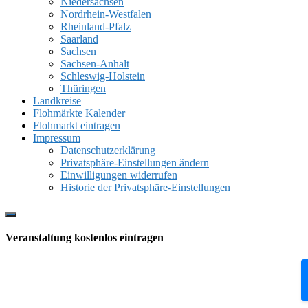
Niedersachsen
Nordrhein-Westfalen
Rheinland-Pfalz
Saarland
Sachsen
Sachsen-Anhalt
Schleswig-Holstein
Thüringen
Landkreise
Flohmärkte Kalender
Flohmarkt eintragen
Impressum
Datenschutzerklärung
Privatsphäre-Einstellungen ändern
Einwilligungen widerrufen
Historie der Privatsphäre-Einstellungen
Show
Offscreen
Veranstaltung kostenlos eintragen
Content