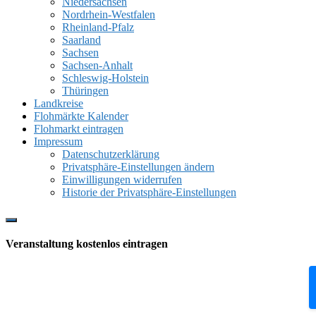
Niedersachsen
Nordrhein-Westfalen
Rheinland-Pfalz
Saarland
Sachsen
Sachsen-Anhalt
Schleswig-Holstein
Thüringen
Landkreise
Flohmärkte Kalender
Flohmarkt eintragen
Impressum
Datenschutzerklärung
Privatsphäre-Einstellungen ändern
Einwilligungen widerrufen
Historie der Privatsphäre-Einstellungen
Show
Offscreen
Veranstaltung kostenlos eintragen
Content