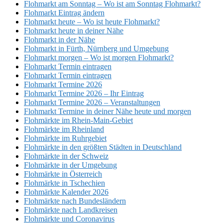
Flohmarkt am Sonntag – Wo ist am Sonntag Flohmarkt?
Flohmarkt Eintrag ändern
Flohmarkt heute – Wo ist heute Flohmarkt?
Flohmarkt heute in deiner Nähe
Flohmarkt in der Nähe
Flohmarkt in Fürth, Nürnberg und Umgebung
Flohmarkt morgen – Wo ist morgen Flohmarkt?
Flohmarkt Termin eintragen
Flohmarkt Termin eintragen
Flohmarkt Termine 2026
Flohmarkt Termine 2026 – Ihr Eintrag
Flohmarkt Termine 2026 – Veranstaltungen
Flohmarkt Termine in deiner Nähe heute und morgen
Flohmärkte im Rhein-Main-Gebiet
Flohmärkte im Rheinland
Flohmärkte im Ruhrgebiet
Flohmärkte in den größten Städten in Deutschland
Flohmärkte in der Schweiz
Flohmärkte in der Umgebung
Flohmärkte in Österreich
Flohmärkte in Tschechien
Flohmärkte Kalender 2026
Flohmärkte nach Bundesländern
Flohmärkte nach Landkreisen
Flohmärkte und Coronavirus