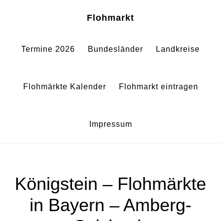
Zum
Zur
Sh
Flohmarkt
Of
Inhalt
Fußzeile
Co
springen
springen
Termine 2026
Bundesländer
Landkreise
Flohmärkte Kalender
Flohmarkt eintragen
Impressum
Königstein – Flohmärkte
in Bayern – Amberg-