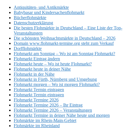
Antiquitäten- und Antikmärkte
Babybasar und Kindersachenflohmarkt
Bücherflohmärkte
Datenschutzerklärung
Die besten Flohmärkte in Deutschland – Eine Liste der Top-
Veranstaltungen
Die schönsten Weihnachtsmärkte in Deutschland – 2026
Domain www.flohmarkt-termine.org steht zum Verkauf
Dorfflohmärkte
Flohmarkt am Sonntag – Wo ist am Sonntag Flohmarkt?
Flohmarkt Eintrag ändern
Flohmarkt heute – Wo ist heute Flohmarkt?
Flohmarkt heute in deiner Nähe
Flohmarkt in der Nähe
Flohmarkt in Fürth, Nürnberg und Umgebung
Flohmarkt morgen – Wo ist morgen Flohmarkt?
Flohmarkt Termin eintragen
Flohmarkt Termin eintragen
Flohmarkt Termine 2026
Flohmarkt Termine 2026 – Ihr Eintrag
Flohmarkt Termine 2026 – Veranstaltungen
Flohmarkt Termine in deiner Nähe heute und morgen
Flohmärkte im Rhein-Main-Gebiet
Flohmärkte im Rheinland