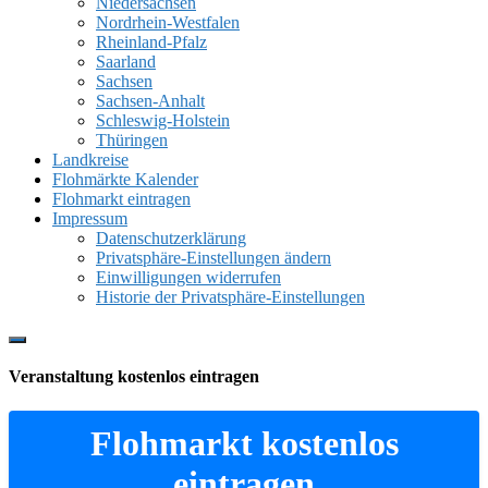
Niedersachsen
Nordrhein-Westfalen
Rheinland-Pfalz
Saarland
Sachsen
Sachsen-Anhalt
Schleswig-Holstein
Thüringen
Landkreise
Flohmärkte Kalender
Flohmarkt eintragen
Impressum
Datenschutzerklärung
Privatsphäre-Einstellungen ändern
Einwilligungen widerrufen
Historie der Privatsphäre-Einstellungen
Show
Offscreen
Veranstaltung kostenlos eintragen
Content
Flohmarkt kostenlos
eintragen