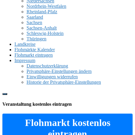
Niedersachsen
Nordrhein-Westfalen
Rheinland-Pfalz
Saarland
Sachsen
Sachsen-Anhalt
Schleswig-Holstein
Thüringen
Landkreise
Flohmärkte Kalender
Flohmarkt eintragen
Impressum
Datenschutzerklärung
Privatsphäre-Einstellungen ändern
Einwilligungen widerrufen
Historie der Privatsphäre-Einstellungen
Show
Offscreen
Veranstaltung kostenlos eintragen
Content
Flohmarkt kostenlos
eintragen