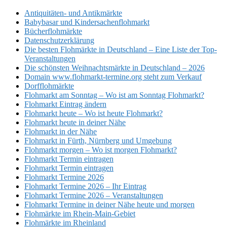
Antiquitäten- und Antikmärkte
Babybasar und Kindersachenflohmarkt
Bücherflohmärkte
Datenschutzerklärung
Die besten Flohmärkte in Deutschland – Eine Liste der Top-
Veranstaltungen
Die schönsten Weihnachtsmärkte in Deutschland – 2026
Domain www.flohmarkt-termine.org steht zum Verkauf
Dorfflohmärkte
Flohmarkt am Sonntag – Wo ist am Sonntag Flohmarkt?
Flohmarkt Eintrag ändern
Flohmarkt heute – Wo ist heute Flohmarkt?
Flohmarkt heute in deiner Nähe
Flohmarkt in der Nähe
Flohmarkt in Fürth, Nürnberg und Umgebung
Flohmarkt morgen – Wo ist morgen Flohmarkt?
Flohmarkt Termin eintragen
Flohmarkt Termin eintragen
Flohmarkt Termine 2026
Flohmarkt Termine 2026 – Ihr Eintrag
Flohmarkt Termine 2026 – Veranstaltungen
Flohmarkt Termine in deiner Nähe heute und morgen
Flohmärkte im Rhein-Main-Gebiet
Flohmärkte im Rheinland