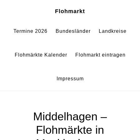
Zum
Zur
Sh
Flohmarkt
Of
Inhalt
Fußzeile
Co
springen
springen
Termine 2026
Bundesländer
Landkreise
Flohmärkte Kalender
Flohmarkt eintragen
Impressum
Middelhagen –
Flohmärkte in