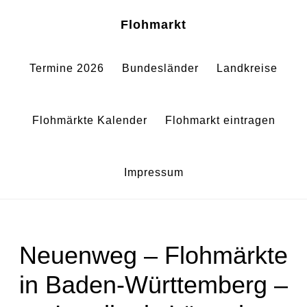
Zum
Zur
Sh
Flohmarkt
Of
Inhalt
Fußzeile
Co
springen
springen
Termine 2026
Bundesländer
Landkreise
Flohmärkte Kalender
Flohmarkt eintragen
Impressum
Neuenweg – Flohmärkte
in Baden-Württemberg –