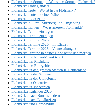
Flohmarkt am Sonntag – Wo ist am Sonntag Flohmarkt?
Flohmarkt Eintrag ändern
Flohmarkt heute – Wo ist heute Flohmarkt?
Flohmarkt heute in deiner Nähe
Flohmarkt in der Nähe
Flohmarkt in Fürth, Nürnberg und Umgebung
Flohmarkt morgen – Wo ist morgen Flohmarkt?
Flohmarkt Termin eintragen
Flohmarkt Termin eintragen
Flohmarkt Termine 2026
Flohmarkt Termine 2026 – Ihr Eintrag
Flohmarkt Termine 2026 – Veranstaltungen
Flohmarkt Termine in deiner Nähe heute und morgen
Flohmärkte im Rhein-Main-Gebiet
Flohmärkte im Rheinland
Flohmärkte im Ruhrgebiet
Flohmärkte in den größten Städten in Deutschland
Flohmärkte in der Schweiz
Flohmärkte in der Umgebung
Flohmärkte in Österreich
Flohmärkte in Tschechien
Flohmärkte Kalender 2026
Flohmärkte nach Bundesländern
Flohmärkte nach Landkreisen
Flohmärkte und Coronavirus