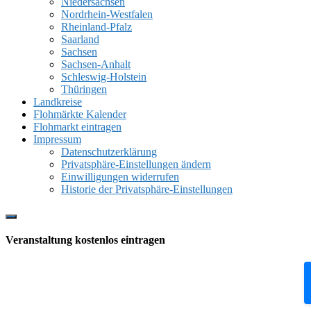
Niedersachsen
Nordrhein-Westfalen
Rheinland-Pfalz
Saarland
Sachsen
Sachsen-Anhalt
Schleswig-Holstein
Thüringen
Landkreise
Flohmärkte Kalender
Flohmarkt eintragen
Impressum
Datenschutzerklärung
Privatsphäre-Einstellungen ändern
Einwilligungen widerrufen
Historie der Privatsphäre-Einstellungen
Show
Offscreen
Veranstaltung kostenlos eintragen
Content