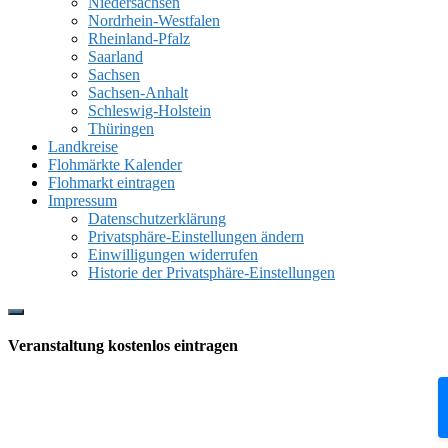
Niedersachsen
Nordrhein-Westfalen
Rheinland-Pfalz
Saarland
Sachsen
Sachsen-Anhalt
Schleswig-Holstein
Thüringen
Landkreise
Flohmärkte Kalender
Flohmarkt eintragen
Impressum
Datenschutzerklärung
Privatsphäre-Einstellungen ändern
Einwilligungen widerrufen
Historie der Privatsphäre-Einstellungen
Show
Offscreen
Veranstaltung kostenlos eintragen
Content