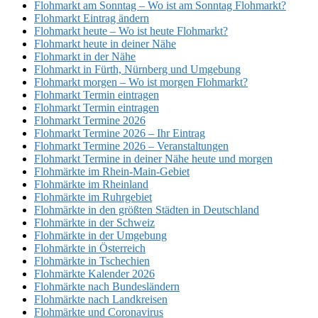
Flohmarkt am Sonntag – Wo ist am Sonntag Flohmarkt?
Flohmarkt Eintrag ändern
Flohmarkt heute – Wo ist heute Flohmarkt?
Flohmarkt heute in deiner Nähe
Flohmarkt in der Nähe
Flohmarkt in Fürth, Nürnberg und Umgebung
Flohmarkt morgen – Wo ist morgen Flohmarkt?
Flohmarkt Termin eintragen
Flohmarkt Termin eintragen
Flohmarkt Termine 2026
Flohmarkt Termine 2026 – Ihr Eintrag
Flohmarkt Termine 2026 – Veranstaltungen
Flohmarkt Termine in deiner Nähe heute und morgen
Flohmärkte im Rhein-Main-Gebiet
Flohmärkte im Rheinland
Flohmärkte im Ruhrgebiet
Flohmärkte in den größten Städten in Deutschland
Flohmärkte in der Schweiz
Flohmärkte in der Umgebung
Flohmärkte in Österreich
Flohmärkte in Tschechien
Flohmärkte Kalender 2026
Flohmärkte nach Bundesländern
Flohmärkte nach Landkreisen
Flohmärkte und Coronavirus