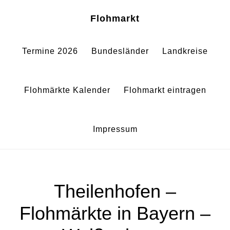
Zum
Zur
Sh
Flohmarkt
Of
Inhalt
Fußzeile
Co
springen
springen
Termine 2026
Bundesländer
Landkreise
Flohmärkte Kalender
Flohmarkt eintragen
Impressum
Theilenhofen –
Flohmärkte in Bayern –