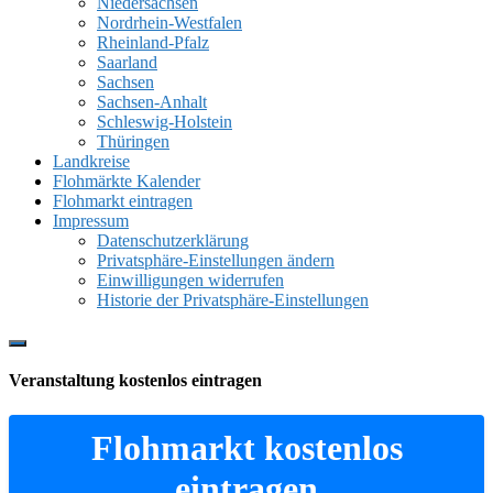
Niedersachsen
Nordrhein-Westfalen
Rheinland-Pfalz
Saarland
Sachsen
Sachsen-Anhalt
Schleswig-Holstein
Thüringen
Landkreise
Flohmärkte Kalender
Flohmarkt eintragen
Impressum
Datenschutzerklärung
Privatsphäre-Einstellungen ändern
Einwilligungen widerrufen
Historie der Privatsphäre-Einstellungen
Show
Offscreen
Veranstaltung kostenlos eintragen
Content
Flohmarkt kostenlos
eintragen