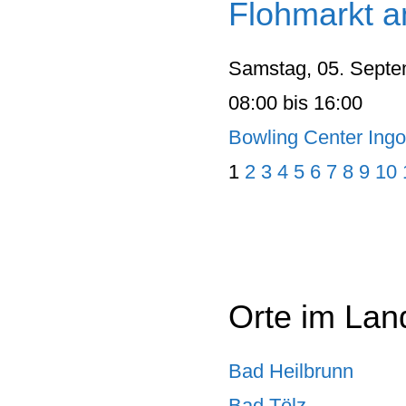
Flohmarkt a
Samstag, 05. Septe
08:00 bis 16:00
Bowling Center Ingo
1
2
3
4
5
6
7
8
9
10
Orte im Lan
Bad Heilbrunn
Bad Tölz