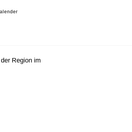
Sh
alender
Of
Co
und der
 der Region im