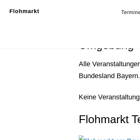
Zum
Zur
Flohmarkt
Termin
Inhalt
Fußzeile
Flohmärkte 
springen
springen
Umgebung
Alle Veranstaltunge
Bundesland Bayern.
Keine Veranstaltung
Flohmarkt T