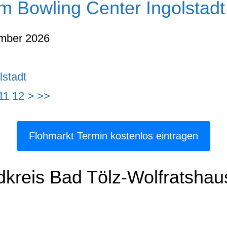
m Bowling Center Ingolstadt
mber 2026
lstadt
11
12
>
>>
Flohmarkt Termin kostenlos eintragen
dkreis Bad Tölz-Wolfratsha