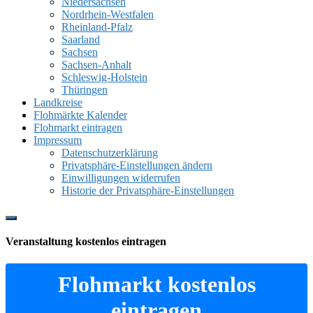
Niedersachsen
Nordrhein-Westfalen
Rheinland-Pfalz
Saarland
Sachsen
Sachsen-Anhalt
Schleswig-Holstein
Thüringen
Landkreise
Flohmärkte Kalender
Flohmarkt eintragen
Impressum
Datenschutzerklärung
Privatsphäre-Einstellungen ändern
Einwilligungen widerrufen
Historie der Privatsphäre-Einstellungen
Show
Offscreen
Veranstaltung kostenlos eintragen
Content
Flohmarkt kostenlos
eintragen