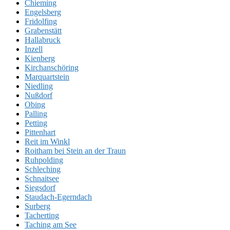
Chieming
Engelsberg
Fridolfing
Grabenstätt
Hallabruck
Inzell
Kienberg
Kirchanschöring
Marquartstein
Niedling
Nußdorf
Obing
Palling
Petting
Pittenhart
Reit im Winkl
Roitham bei Stein an der Traun
Ruhpolding
Schleching
Schnaitsee
Siegsdorf
Staudach-Egerndach
Surberg
Tacherting
Taching am See