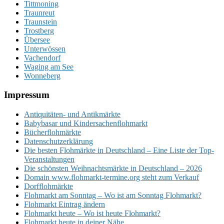
Tittmoning
Traunreut
Traunstein
Trostberg
Übersee
Unterwössen
Vachendorf
Waging am See
Wonneberg
Footer
Impressum
Antiquitäten- und Antikmärkte
Babybasar und Kindersachenflohmarkt
Bücherflohmärkte
Datenschutzerklärung
Die besten Flohmärkte in Deutschland – Eine Liste der Top-
Veranstaltungen
Die schönsten Weihnachtsmärkte in Deutschland – 2026
Domain www.flohmarkt-termine.org steht zum Verkauf
Dorfflohmärkte
Flohmarkt am Sonntag – Wo ist am Sonntag Flohmarkt?
Flohmarkt Eintrag ändern
Flohmarkt heute – Wo ist heute Flohmarkt?
Flohmarkt heute in deiner Nähe