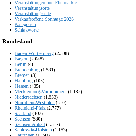
Veranstaltungen und Flohmärkte
Veranstaltungsorte
Veranstaltungsseite
Verkaufsoffene Sonntage 2026
Kategorien
Schlagworte
Bundesland
Baden-Württemberg
(2.308)
Bayern
(2.048)
Berlin
(4)
Brandenburg
(1.581)
Bremen
(3)
Hamburg
(103)
Hessen
(435)
Mecklenburg-Vorpommern
(1.182)
Niedersachsen
(1.833)
Nordrhein-Westfalen
(510)
Rheinland-Pfalz
(2.777)
Saarland
(107)
Sachsen
(580)
Sachsen-Anhalt
(1.317)
Schleswig-Holstein
(1.153)
Thüringen
(1.193)