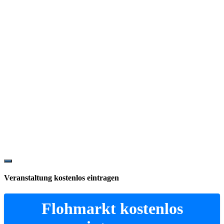
Show
Offscreen
Veranstaltung kostenlos eintragen
Content
Flohmarkt kostenlos