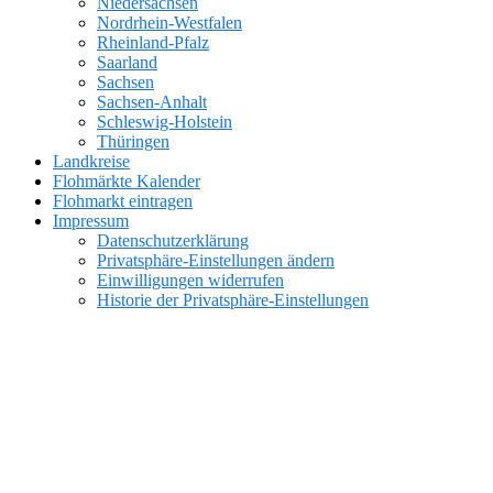
Niedersachsen
Nordrhein-Westfalen
Rheinland-Pfalz
Saarland
Sachsen
Sachsen-Anhalt
Schleswig-Holstein
Thüringen
Landkreise
Flohmärkte Kalender
Flohmarkt eintragen
Impressum
Datenschutzerklärung
Privatsphäre-Einstellungen ändern
Einwilligungen widerrufen
Historie der Privatsphäre-Einstellungen