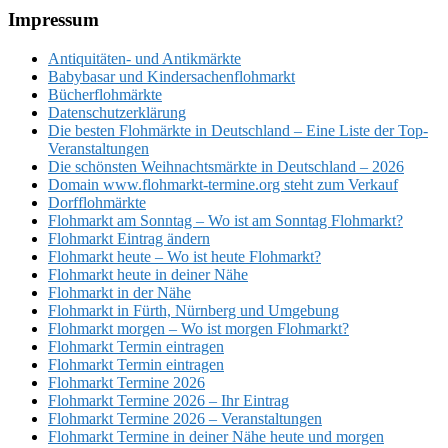
Footer
Impressum
Antiquitäten- und Antikmärkte
Babybasar und Kindersachenflohmarkt
Bücherflohmärkte
Datenschutzerklärung
Die besten Flohmärkte in Deutschland – Eine Liste der Top-
Veranstaltungen
Die schönsten Weihnachtsmärkte in Deutschland – 2026
Domain www.flohmarkt-termine.org steht zum Verkauf
Dorfflohmärkte
Flohmarkt am Sonntag – Wo ist am Sonntag Flohmarkt?
Flohmarkt Eintrag ändern
Flohmarkt heute – Wo ist heute Flohmarkt?
Flohmarkt heute in deiner Nähe
Flohmarkt in der Nähe
Flohmarkt in Fürth, Nürnberg und Umgebung
Flohmarkt morgen – Wo ist morgen Flohmarkt?
Flohmarkt Termin eintragen
Flohmarkt Termin eintragen
Flohmarkt Termine 2026
Flohmarkt Termine 2026 – Ihr Eintrag
Flohmarkt Termine 2026 – Veranstaltungen
Flohmarkt Termine in deiner Nähe heute und morgen