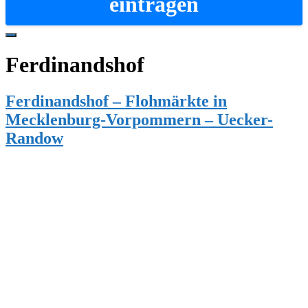
eintragen
Hide
Offscreen
Ferdinandshof
Content
Ferdinandshof – Flohmärkte in
Mecklenburg-Vorpommern – Uecker-
Randow