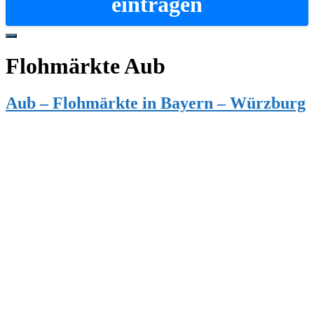
eintragen
Hide
Offscreen
Flohmärkte Aub
Content
Aub – Flohmärkte in Bayern – Würzburg