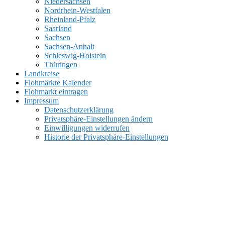
Niedersachsen
Nordrhein-Westfalen
Rheinland-Pfalz
Saarland
Sachsen
Sachsen-Anhalt
Schleswig-Holstein
Thüringen
Landkreise
Flohmärkte Kalender
Flohmarkt eintragen
Impressum
Datenschutzerklärung
Privatsphäre-Einstellungen ändern
Einwilligungen widerrufen
Historie der Privatsphäre-Einstellungen