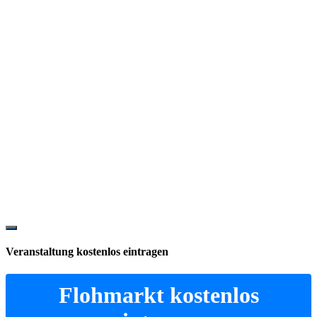
Show
Offscreen
Veranstaltung kostenlos eintragen
Content
Flohmarkt kostenlos