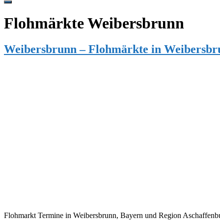
Hide
Offscreen
Flohmärkte Weibersbrunn
Content
Weibersbrunn – Flohmärkte in Weibersbr
Flohmarkt Termine in Weibersbrunn, Bayern und Region Aschaffenbur