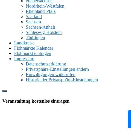
Niedersachsen
Nordrhein-Westfalen
Rheinland-Pfalz
Saarland
Sachsen
Sachsen-Anhalt
Schleswig-Holstein
Thüringen
Landkreise
Flohmärkte Kalender
Flohmarkt eintragen
Impressum
Datenschutzerklärung
Privatsphäre-Einstellungen ändern
Einwilligungen widerrufen
Historie der Privatsphäre-Einstellungen
Show
Offscreen
Veranstaltung kostenlos eintragen
Content