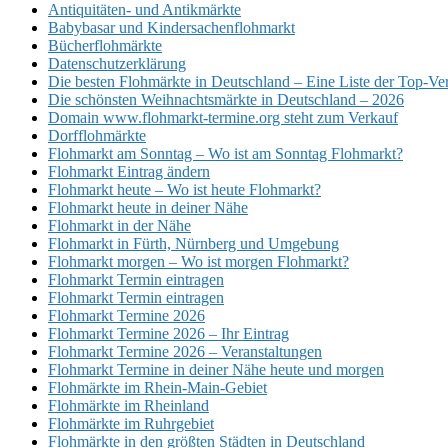
Antiquitäten- und Antikmärkte
Babybasar und Kindersachenflohmarkt
Bücherflohmärkte
Datenschutzerklärung
Die besten Flohmärkte in Deutschland – Eine Liste der Top-Ve
Die schönsten Weihnachtsmärkte in Deutschland – 2026
Domain www.flohmarkt-termine.org steht zum Verkauf
Dorfflohmärkte
Flohmarkt am Sonntag – Wo ist am Sonntag Flohmarkt?
Flohmarkt Eintrag ändern
Flohmarkt heute – Wo ist heute Flohmarkt?
Flohmarkt heute in deiner Nähe
Flohmarkt in der Nähe
Flohmarkt in Fürth, Nürnberg und Umgebung
Flohmarkt morgen – Wo ist morgen Flohmarkt?
Flohmarkt Termin eintragen
Flohmarkt Termin eintragen
Flohmarkt Termine 2026
Flohmarkt Termine 2026 – Ihr Eintrag
Flohmarkt Termine 2026 – Veranstaltungen
Flohmarkt Termine in deiner Nähe heute und morgen
Flohmärkte im Rhein-Main-Gebiet
Flohmärkte im Rheinland
Flohmärkte im Ruhrgebiet
Flohmärkte in den größten Städten in Deutschland