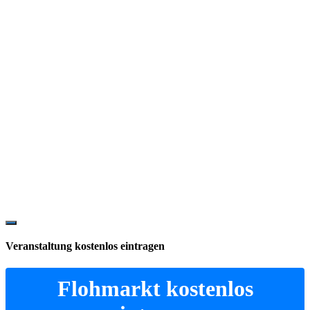
Show
Offscreen
Veranstaltung kostenlos eintragen
Content
Flohmarkt kostenlos