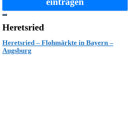
eintragen
Hide
Offscreen
Heretsried
Content
Heretsried – Flohmärkte in Bayern –
Augsburg