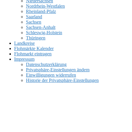
Niedersachsen
Nordrhein-Westfalen
Rheinland-Pfalz
Saarland
Sachsen
Sachsen-Anhalt
Schleswig-Holstein
Thüringen
Landkreise
Flohmärkte Kalender
Flohmarkt eintragen
Impressum
Datenschutzerklärung
Privatsphäre-Einstellungen ändern
Einwilligungen widerrufen
Historie der Privatsphäre-Einstellungen