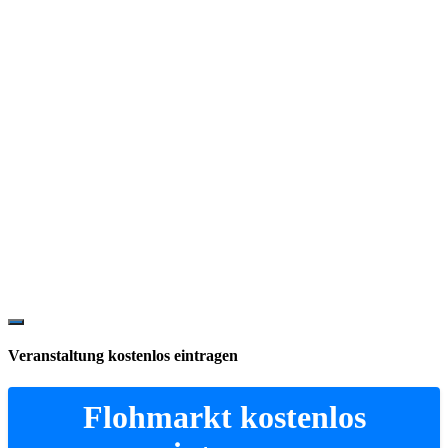
Show
Offscreen
Veranstaltung kostenlos eintragen
Content
Flohmarkt kostenlos