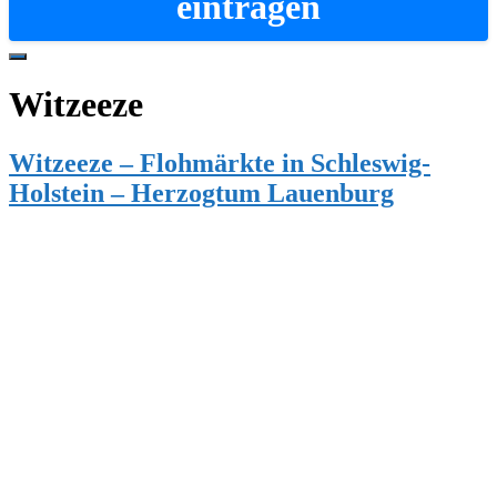
eintragen
Hide
Offscreen
Witzeeze
Content
Witzeeze – Flohmärkte in Schleswig-
Holstein – Herzogtum Lauenburg