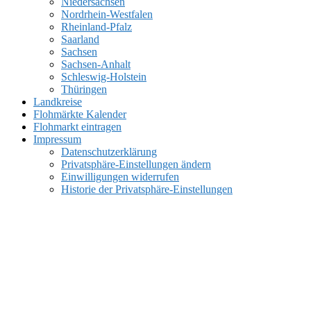
Niedersachsen
Nordrhein-Westfalen
Rheinland-Pfalz
Saarland
Sachsen
Sachsen-Anhalt
Schleswig-Holstein
Thüringen
Landkreise
Flohmärkte Kalender
Flohmarkt eintragen
Impressum
Datenschutzerklärung
Privatsphäre-Einstellungen ändern
Einwilligungen widerrufen
Historie der Privatsphäre-Einstellungen