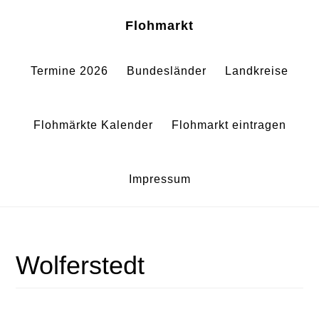
Zum
Zur
Sh
Flohmarkt
Of
Inhalt
Fußzeile
Co
springen
springen
Termine 2026
Bundesländer
Landkreise
Flohmärkte Kalender
Flohmarkt eintragen
Impressum
Wolferstedt