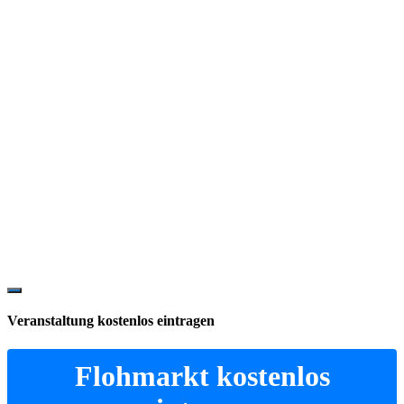
Show
Offscreen
Veranstaltung kostenlos eintragen
Content
Flohmarkt kostenlos