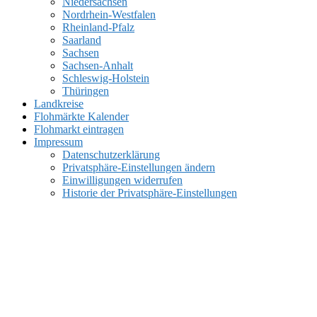
Niedersachsen
Nordrhein-Westfalen
Rheinland-Pfalz
Saarland
Sachsen
Sachsen-Anhalt
Schleswig-Holstein
Thüringen
Landkreise
Flohmärkte Kalender
Flohmarkt eintragen
Impressum
Datenschutzerklärung
Privatsphäre-Einstellungen ändern
Einwilligungen widerrufen
Historie der Privatsphäre-Einstellungen