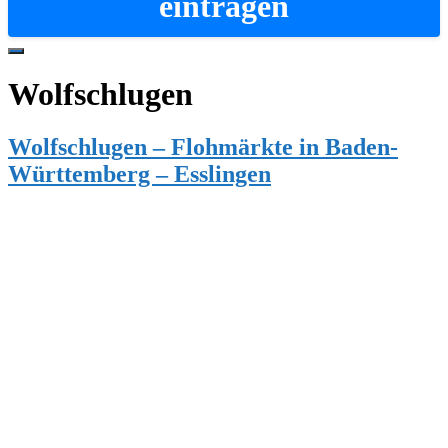
eintragen
Hide
Offscreen
Wolfschlugen
Content
Wolfschlugen – Flohmärkte in Baden-
Württemberg – Esslingen