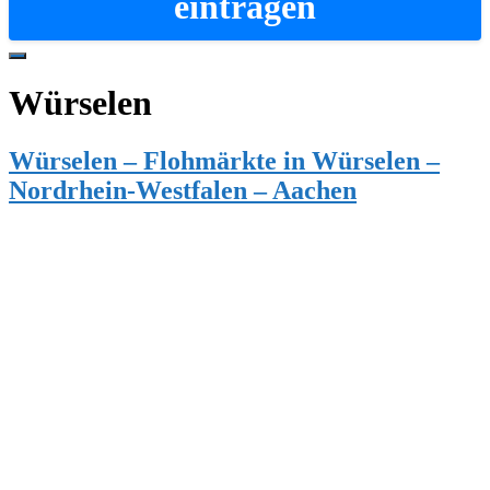
eintragen
Hide
Offscreen
Würselen
Content
Würselen – Flohmärkte in Würselen –
Nordrhein-Westfalen – Aachen