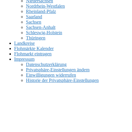
Niedersachsen
Nordrhein-Westfalen
Rheinland-Pfalz
Saarland
Sachsen
Sachsen-Anhalt
Schleswig-Holstein
Thüringen
Landkreise
Flohmärkte Kalender
Flohmarkt eintragen
Impressum
Datenschutzerklärung
Privatsphäre-Einstellungen ändern
Einwilligungen widerrufen
Historie der Privatsphäre-Einstellungen