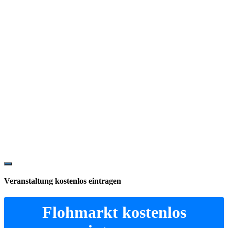
Show
Offscreen
Veranstaltung kostenlos eintragen
Content
Flohmarkt kostenlos