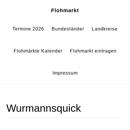
Zum
Zur
Sh
Flohmarkt
Of
Inhalt
Fußzeile
Co
springen
springen
Termine 2026
Bundesländer
Landkreise
Flohmärkte Kalender
Flohmarkt eintragen
Impressum
Wurmannsquick