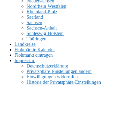
Niedersachsen
Nordrhein-Westfalen
Rheinland-Pfalz
Saarland
Sachsen
Sachsen-Anhalt
Schleswig-Holstein
Thüringen
Landkreise
Flohmärkte Kalender
Flohmarkt eintragen
Impressum
Datenschutzerklärung
Privatsphäre-Einstellungen ändern
Einwilligungen widerrufen
Historie der Privatsphäre-Einstellungen