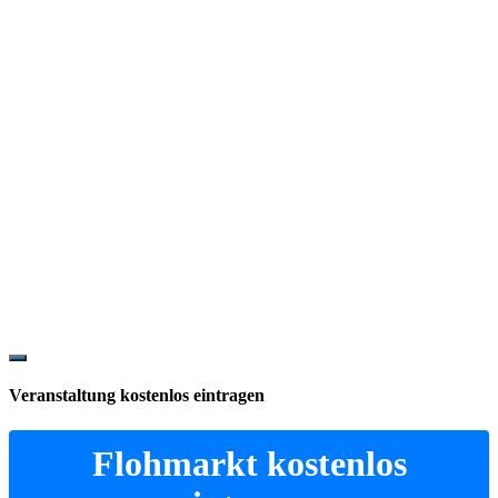
Show
Offscreen
Veranstaltung kostenlos eintragen
Content
Flohmarkt kostenlos