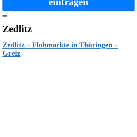
eintragen
Hide
Offscreen
Zedlitz
Content
Zedlitz – Flohmärkte in Thüringen –
Greiz