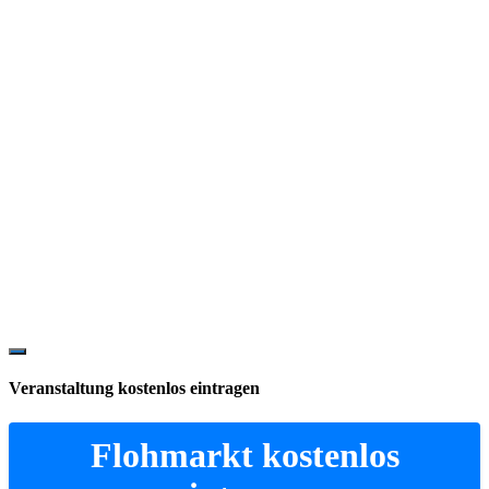
Show
Offscreen
Veranstaltung kostenlos eintragen
Content
Flohmarkt kostenlos