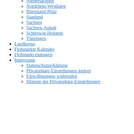
Niedersachsen
Nordrhein-Westfalen
Rheinland-Pfalz
Saarland
Sachsen
Sachsen-Anhalt
Schleswig-Holstein
Thüringen
Landkreise
Flohmärkte Kalender
Flohmarkt eintragen
Impressum
Datenschutzerklärung
Privatsphäre-Einstellungen ändern
Einwilligungen widerrufen
Historie der Privatsphäre-Einstellungen