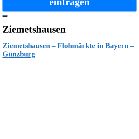
eintragen
Hide
Offscreen
Ziemetshausen
Content
Ziemetshausen – Flohmärkte in Bayern –
Günzburg