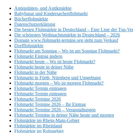
Antiquitäten- und Antikmärkte
Babybasar und Kindersachenflohmarkt
Bücherflohmärkte
Datenschutzerklärung
Die besten Flohmärkte in Deutschland – Eine Liste der Top-Ve
Die schönsten Weihnachtsmärkte in Deutschland – 2026
Domain www.flohmarkt-termine.org steht zum Verkauf
Dorfflohmärkte
Flohmarkt am Sonntag – Wo ist am Sonntag Flohmarkt?
Flohmarkt Eintrag ändern
Flohmarkt heute – Wo ist heute Flohmarkt?
Flohmarkt heute in deiner Nähe
Flohmarkt in der Nähe
Flohmarkt in Fürth, Nürnberg und Umgebung
Flohmarkt morgen – Wo ist morgen Flohmarkt?
Flohmarkt Termin eintragen
Flohmarkt Termin eintragen
Flohmarkt Termine 2026
Flohmarkt Termine 2026 – Ihr Eintrag
Flohmarkt Termine 2026 – Veranstaltungen
Flohmarkt Termine in deiner Nähe heute und morgen
Flohmärkte im Rhein-Main-Gebiet
Flohmärkte im Rheinland
Flohmärkte im Ruhrgebiet