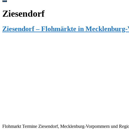
Hide
Offscreen
Ziesendorf
Content
Ziesendorf – Flohmärkte in Mecklenbur
Flohmarkt Termine Ziesendorf, Mecklenburg-Vorpommern und Region 