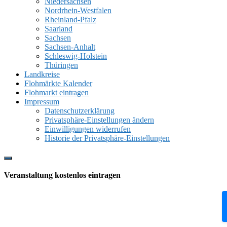
Niedersachsen
Nordrhein-Westfalen
Rheinland-Pfalz
Saarland
Sachsen
Sachsen-Anhalt
Schleswig-Holstein
Thüringen
Landkreise
Flohmärkte Kalender
Flohmarkt eintragen
Impressum
Datenschutzerklärung
Privatsphäre-Einstellungen ändern
Einwilligungen widerrufen
Historie der Privatsphäre-Einstellungen
Show
Offscreen
Veranstaltung kostenlos eintragen
Content