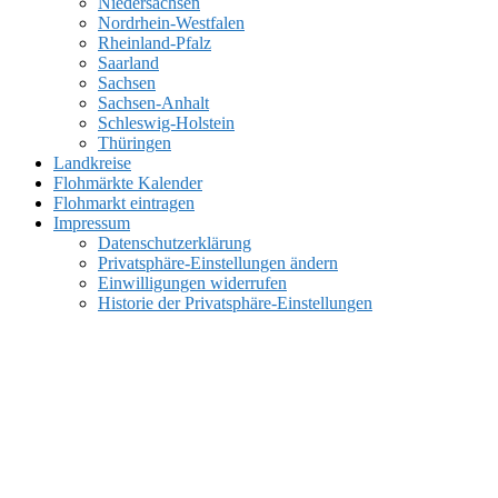
Niedersachsen
Nordrhein-Westfalen
Rheinland-Pfalz
Saarland
Sachsen
Sachsen-Anhalt
Schleswig-Holstein
Thüringen
Landkreise
Flohmärkte Kalender
Flohmarkt eintragen
Impressum
Datenschutzerklärung
Privatsphäre-Einstellungen ändern
Einwilligungen widerrufen
Historie der Privatsphäre-Einstellungen