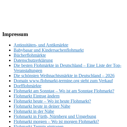
Footer
Impressum
Antiquitäten- und Antikmärkte
Babybasar und Kindersachenflohmarkt
Bücherflohmärkte
Datenschutzerklärung
Die besten Flohmärkte in Deutschland – Eine Liste der Top-
Veranstaltungen
Die schönsten Weihnachtsmärkte in Deutschland – 2026
Domain www.flohmarkt-termine.org steht zum Verkauf
Dorfflohmärkte
Flohmarkt am Sonntag – Wo ist am Sonntag Flohmarkt?
Flohmarkt Eintrag ändern
Flohmarkt heute – Wo ist heute Flohmarkt?
Flohmarkt heute in deiner Nähe
Flohmarkt in der Nähe
Flohmarkt in Fürth, Nürnberg und Umgebung
Flohmarkt morgen – Wo ist morgen Flohmarkt?
Flohmarkt Termin eintragen