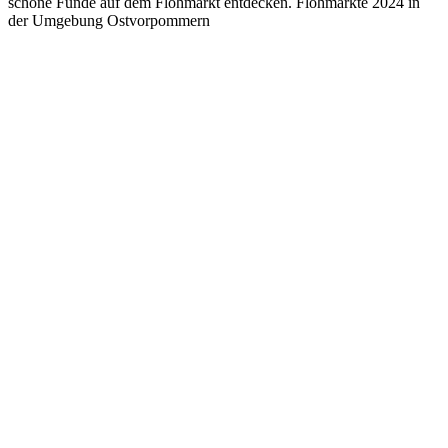
schöne Funde auf dem Flohmarkt entdecken. Flohmärkte 2024 in
der Umgebung Ostvorpommern