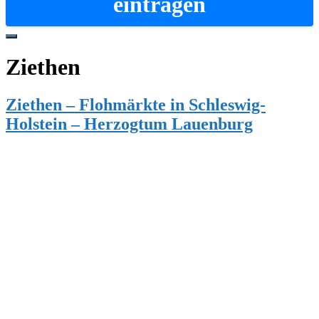
eintragen
Hide
Offscreen
Ziethen
Content
Ziethen – Flohmärkte in Schleswig-
Holstein – Herzogtum Lauenburg