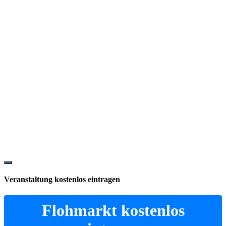
Show
Offscreen
Veranstaltung kostenlos eintragen
Content
Flohmarkt kostenlos