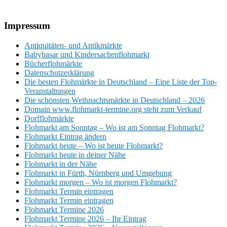
Footer
Impressum
Antiquitäten- und Antikmärkte
Babybasar und Kindersachenflohmarkt
Bücherflohmärkte
Datenschutzerklärung
Die besten Flohmärkte in Deutschland – Eine Liste der Top-
Veranstaltungen
Die schönsten Weihnachtsmärkte in Deutschland – 2026
Domain www.flohmarkt-termine.org steht zum Verkauf
Dorfflohmärkte
Flohmarkt am Sonntag – Wo ist am Sonntag Flohmarkt?
Flohmarkt Eintrag ändern
Flohmarkt heute – Wo ist heute Flohmarkt?
Flohmarkt heute in deiner Nähe
Flohmarkt in der Nähe
Flohmarkt in Fürth, Nürnberg und Umgebung
Flohmarkt morgen – Wo ist morgen Flohmarkt?
Flohmarkt Termin eintragen
Flohmarkt Termin eintragen
Flohmarkt Termine 2026
Flohmarkt Termine 2026 – Ihr Eintrag