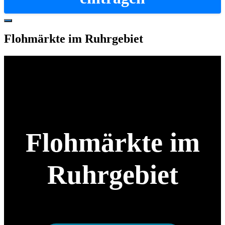
Hide
Offscreen
Flohmärkte im Ruhrgebiet
Content
Flohmärkte im
Ruhrgebiet