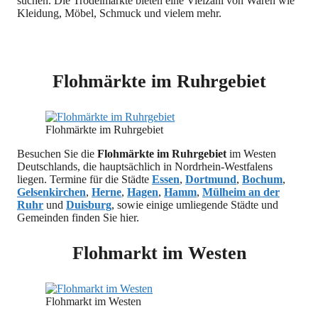
suchen. Die Trödelmärkte bieten eine Vielzahl von Waren wie
Kleidung, Möbel, Schmuck und vielem mehr.
Flohmärkte im Ruhrgebiet
Flohmärkte im Ruhrgebiet
Besuchen Sie die
Flohmärkte im Ruhrgebiet
im Westen
Deutschlands, die hauptsächlich in Nordrhein-Westfalens
liegen. Termine für die Städte
Essen
,
Dortmund
,
Bochum
,
Gelsenkirchen
,
Herne
,
Hagen
,
Hamm
,
Mülheim an der
Ruhr
und
Duisburg
, sowie einige umliegende Städte und
Gemeinden finden Sie hier.
Flohmarkt im Westen
Flohmarkt im Westen