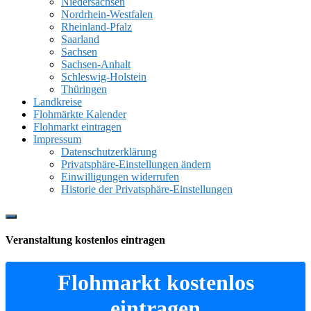
Niedersachsen
Nordrhein-Westfalen
Rheinland-Pfalz
Saarland
Sachsen
Sachsen-Anhalt
Schleswig-Holstein
Thüringen
Landkreise
Flohmärkte Kalender
Flohmarkt eintragen
Impressum
Datenschutzerklärung
Privatsphäre-Einstellungen ändern
Einwilligungen widerrufen
Historie der Privatsphäre-Einstellungen
Show
Offscreen
Veranstaltung kostenlos eintragen
Content
Flohmarkt kostenlos
eintragen