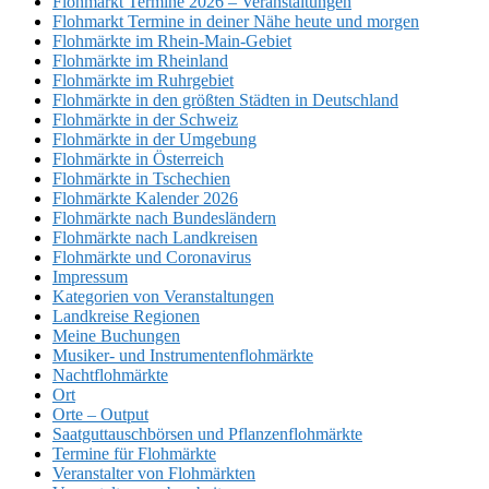
Flohmarkt Termine 2026 – Veranstaltungen
Flohmarkt Termine in deiner Nähe heute und morgen
Flohmärkte im Rhein-Main-Gebiet
Flohmärkte im Rheinland
Flohmärkte im Ruhrgebiet
Flohmärkte in den größten Städten in Deutschland
Flohmärkte in der Schweiz
Flohmärkte in der Umgebung
Flohmärkte in Österreich
Flohmärkte in Tschechien
Flohmärkte Kalender 2026
Flohmärkte nach Bundesländern
Flohmärkte nach Landkreisen
Flohmärkte und Coronavirus
Impressum
Kategorien von Veranstaltungen
Landkreise Regionen
Meine Buchungen
Musiker- und Instrumentenflohmärkte
Nachtflohmärkte
Ort
Orte – Output
Saatguttauschbörsen und Pflanzenflohmärkte
Termine für Flohmärkte
Veranstalter von Flohmärkten