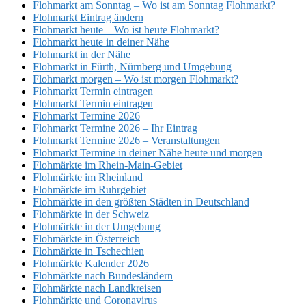
Flohmarkt am Sonntag – Wo ist am Sonntag Flohmarkt?
Flohmarkt Eintrag ändern
Flohmarkt heute – Wo ist heute Flohmarkt?
Flohmarkt heute in deiner Nähe
Flohmarkt in der Nähe
Flohmarkt in Fürth, Nürnberg und Umgebung
Flohmarkt morgen – Wo ist morgen Flohmarkt?
Flohmarkt Termin eintragen
Flohmarkt Termin eintragen
Flohmarkt Termine 2026
Flohmarkt Termine 2026 – Ihr Eintrag
Flohmarkt Termine 2026 – Veranstaltungen
Flohmarkt Termine in deiner Nähe heute und morgen
Flohmärkte im Rhein-Main-Gebiet
Flohmärkte im Rheinland
Flohmärkte im Ruhrgebiet
Flohmärkte in den größten Städten in Deutschland
Flohmärkte in der Schweiz
Flohmärkte in der Umgebung
Flohmärkte in Österreich
Flohmärkte in Tschechien
Flohmärkte Kalender 2026
Flohmärkte nach Bundesländern
Flohmärkte nach Landkreisen
Flohmärkte und Coronavirus