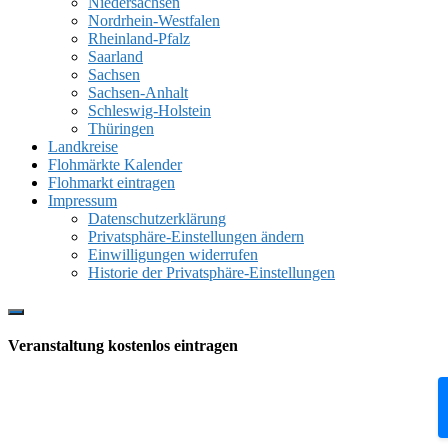
Niedersachsen
Nordrhein-Westfalen
Rheinland-Pfalz
Saarland
Sachsen
Sachsen-Anhalt
Schleswig-Holstein
Thüringen
Landkreise
Flohmärkte Kalender
Flohmarkt eintragen
Impressum
Datenschutzerklärung
Privatsphäre-Einstellungen ändern
Einwilligungen widerrufen
Historie der Privatsphäre-Einstellungen
Show
Offscreen
Veranstaltung kostenlos eintragen
Content