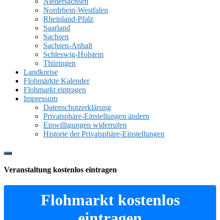
Niedersachsen
Nordrhein-Westfalen
Rheinland-Pfalz
Saarland
Sachsen
Sachsen-Anhalt
Schleswig-Holstein
Thüringen
Landkreise
Flohmärkte Kalender
Flohmarkt eintragen
Impressum
Datenschutzerklärung
Privatsphäre-Einstellungen ändern
Einwilligungen widerrufen
Historie der Privatsphäre-Einstellungen
Show
Offscreen
Veranstaltung kostenlos eintragen
Content
Flohmarkt kostenlos
eintragen